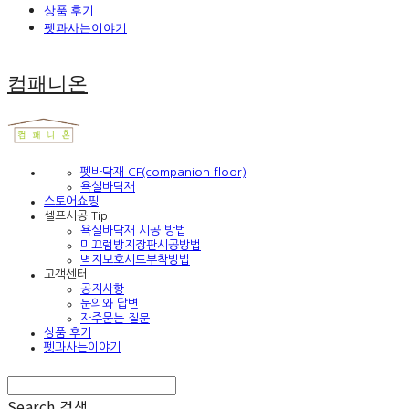
상품 후기
펫과사는이야기
컴패니온
펫바닥재 CF(companion floor)
욕실바닥재
스토어쇼핑
셀프시공 Tip
욕실바닥재 시공 방법
미끄럼방지장판시공방법
벽지보호시트부착방법
고객센터
공지사항
문의와 답변
자주묻는 질문
상품 후기
펫과사는이야기
Search
검색