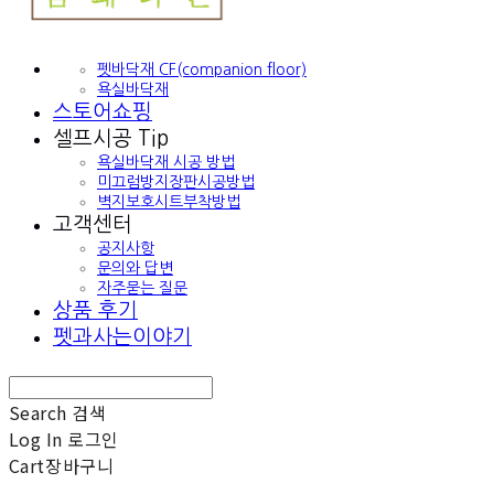
펫바닥재 CF(companion floor)
욕실바닥재
스토어쇼핑
셀프시공 Tip
욕실바닥재 시공 방법
미끄럼방지장판시공방법
벽지보호시트부착방법
고객센터
공지사항
문의와 답변
자주묻는 질문
상품 후기
펫과사는이야기
Search
검색
Log In
로그인
Cart
장바구니