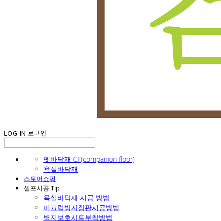
LOG IN
로그인
펫바닥재 CF(companion floor)
욕실바닥재
스토어쇼핑
셀프시공 Tip
욕실바닥재 시공 방법
미끄럼방지장판시공방법
벽지보호시트부착방법