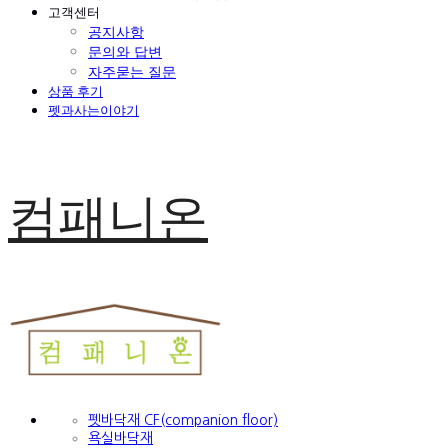
고객센터
공지사항
문의와 답변
자주묻는 질문
상품 후기
펫과사는이야기
컴패니온
펫바닥재 CF(companion floor)
욕실바닥재