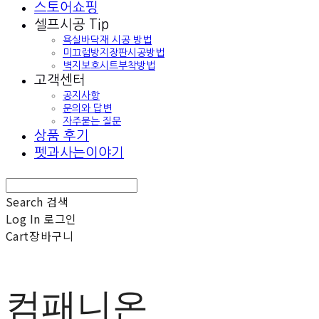
스토어쇼핑
셀프시공 Tip
욕실바닥재 시공 방법
미끄럼방지장판시공방법
벽지보호시트부착방법
고객센터
공지사항
문의와 답변
자주묻는 질문
상품 후기
펫과사는이야기
Search
검색
Log In
로그인
Cart
장바구니
컴패니온