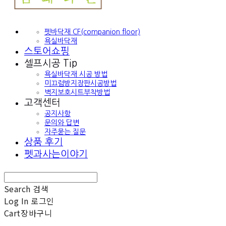
펫바닥재 CF(companion floor)
욕실바닥재
스토어쇼핑
셀프시공 Tip
욕실바닥재 시공 방법
미끄럼방지장판시공방법
벽지보호시트부착방법
고객센터
공지사항
문의와 답변
자주묻는 질문
상품 후기
펫과사는이야기
Search
검색
Log In
로그인
Cart
장바구니