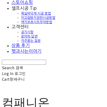
스토어쇼핑
셀프시공 Tip
욕실바닥재 시공 방법
미끄럼방지장판시공방법
벽지보호시트부착방법
고객센터
공지사항
문의와 답변
자주묻는 질문
상품 후기
펫과사는이야기
Search
검색
Log In
로그인
Cart
장바구니
컴패니온