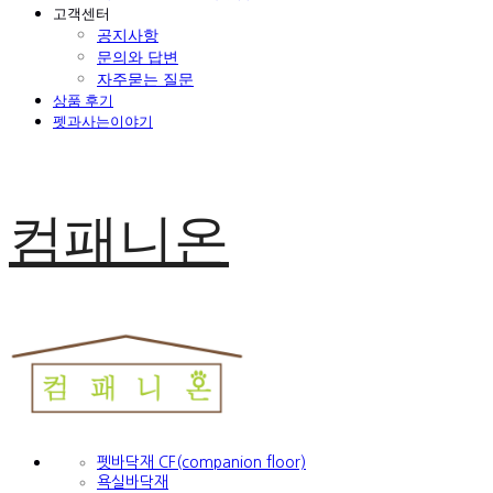
고객센터
공지사항
문의와 답변
자주묻는 질문
상품 후기
펫과사는이야기
컴패니온
펫바닥재 CF(companion floor)
욕실바닥재