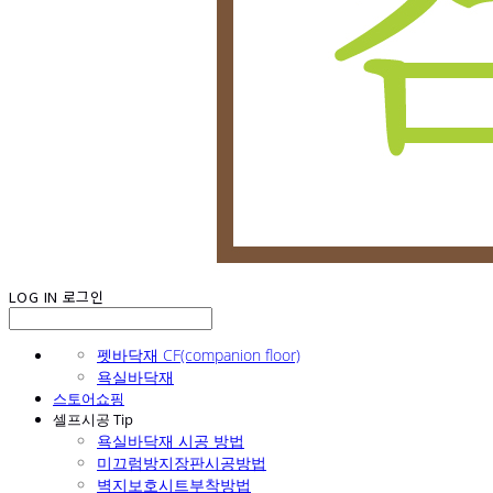
LOG IN
로그인
펫바닥재 CF(companion floor)
욕실바닥재
스토어쇼핑
셀프시공 Tip
욕실바닥재 시공 방법
미끄럼방지장판시공방법
벽지보호시트부착방법