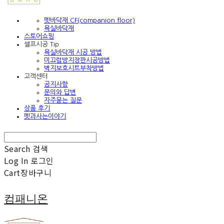
펫바닥재 CF(companion floor)
욕실바닥재
스토어쇼핑
셀프시공 Tip
욕실바닥재 시공 방법
미끄럼방지장판시공방법
벽지보호시트부착방법
고객센터
공지사항
문의와 답변
자주묻는 질문
상품 후기
펫과사는이야기
Search
검색
Log In
로그인
Cart
장바구니
컴패니온