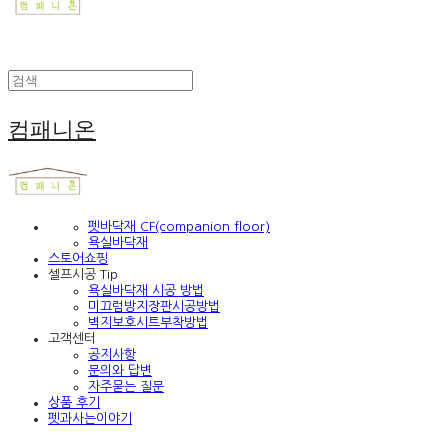
컴패니온
펫바닥재 CF(companion floor)
욕실바닥재
스토어쇼핑
셀프시공 Tip
욕실바닥재 시공 방법
미끄럼방지장판시공방법
벽지보호시트부착방법
고객센터
공지사항
문의와 답변
자주묻는 질문
상품 후기
펫과사는이야기