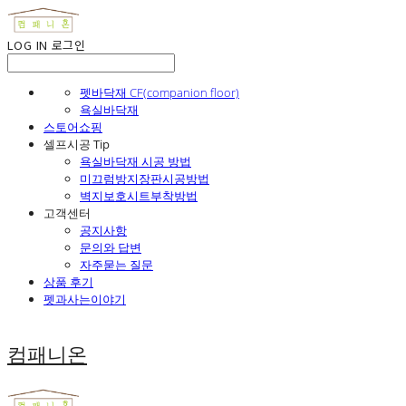
LOG IN
로그인
펫바닥재 CF(companion floor)
욕실바닥재
스토어쇼핑
셀프시공 Tip
욕실바닥재 시공 방법
미끄럼방지장판시공방법
벽지보호시트부착방법
고객센터
공지사항
문의와 답변
자주묻는 질문
상품 후기
펫과사는이야기
컴패니온