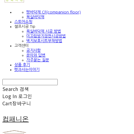
펫바닥재 CF(companion floor)
욕실바닥재
스토어쇼핑
셀프시공 Tip
욕실바닥재 시공 방법
미끄럼방지장판시공방법
벽지보호시트부착방법
고객센터
공지사항
문의와 답변
자주묻는 질문
상품 후기
펫과사는이야기
Search
검색
Log In
로그인
Cart
장바구니
컴패니온