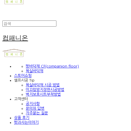
컴패니온
펫바닥재 CF(companion floor)
욕실바닥재
스토어쇼핑
셀프시공 Tip
욕실바닥재 시공 방법
미끄럼방지장판시공방법
벽지보호시트부착방법
고객센터
공지사항
문의와 답변
자주묻는 질문
상품 후기
펫과사는이야기