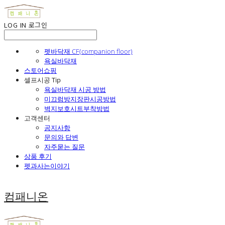
LOG IN
로그인
펫바닥재 CF(companion floor)
욕실바닥재
스토어쇼핑
셀프시공 Tip
욕실바닥재 시공 방법
미끄럼방지장판시공방법
벽지보호시트부착방법
고객센터
공지사항
문의와 답변
자주묻는 질문
상품 후기
펫과사는이야기
컴패니온