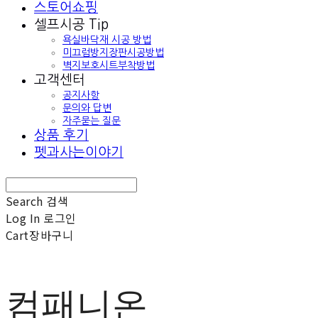
스토어쇼핑
셀프시공 Tip
욕실바닥재 시공 방법
미끄럼방지장판시공방법
벽지보호시트부착방법
고객센터
공지사항
문의와 답변
자주묻는 질문
상품 후기
펫과사는이야기
Search
검색
Log In
로그인
Cart
장바구니
컴패니온