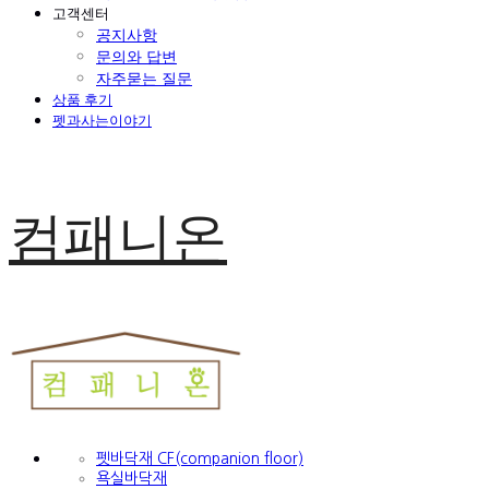
고객센터
공지사항
문의와 답변
자주묻는 질문
상품 후기
펫과사는이야기
컴패니온
펫바닥재 CF(companion floor)
욕실바닥재