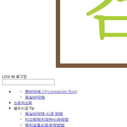
LOG IN
로그인
펫바닥재 CF(companion floor)
욕실바닥재
스토어쇼핑
셀프시공 Tip
욕실바닥재 시공 방법
미끄럼방지장판시공방법
벽지보호시트부착방법