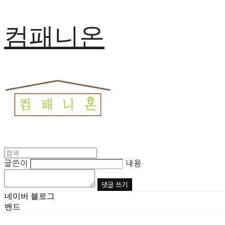
컴패니온
글쓴이
내용
댓글 쓰기
네이버 블로그
밴드