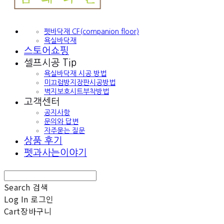
펫바닥재 CF(companion floor)
욕실바닥재
스토어쇼핑
셀프시공 Tip
욕실바닥재 시공 방법
미끄럼방지장판시공방법
벽지보호시트부착방법
고객센터
공지사항
문의와 답변
자주묻는 질문
상품 후기
펫과사는이야기
Search
검색
Log In
로그인
Cart
장바구니